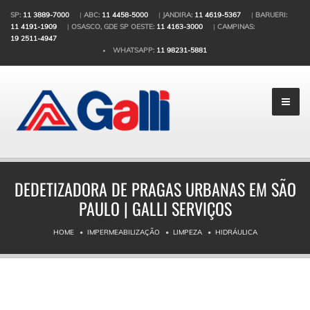
SP:
11 3889-7000
|
ABC:
11 4458-5000
|
JANDIRA:
11 4619-5367
|
BARUERI:
11 4191-1909
|
OSASCO, GDE SP OESTE:
11 4163-3000
|
CAMPINAS:
19 2511-4947
WHATSAPP:
11 98231-5881
DEDETIZADORA DE PRAGAS URBANAS EM SÃO
PAULO | GALLI SERVIÇOS
HOME
IMPERMEABILIZAÇÃO
LIMPEZA
HIDRÁULICA