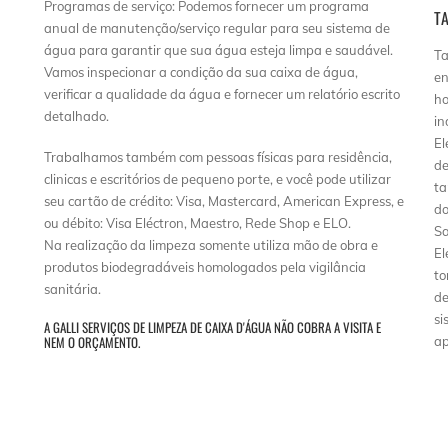
Programas de serviço: Podemos fornecer um programa
T
anual de manutenção/serviço regular para seu sistema de
água para garantir que sua água esteja limpa e saudável.
Ta
Vamos inspecionar a condição da sua caixa de água,
en
verificar a qualidade da água e fornecer um relatório escrito
ho
detalhado.
in
El
Trabalhamos também com pessoas físicas para residência,
de
clinicas e escritórios de pequeno porte, e você pode utilizar
ta
seu cartão de crédito: Visa, Mastercard, American Express, e
do
ou débito: Visa Eléctron, Maestro, Rede Shop e ELO.
Sa
Na realização da limpeza somente utiliza mão de obra e
El
produtos biodegradáveis homologados pela vigilância
to
sanitária.
de
si
A GALLI SERVIÇOS DE LIMPEZA DE CAIXA D'ÁGUA NÃO COBRA A VISITA E
NEM O ORÇAMENTO.
ap