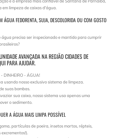
ização é a empresa mais confiável de Santana de Parnaiba,
a em limpeza de caixas d'água.
M ÁGUA FEDORENTA, SUJA, DESCOLORIDA OU COM GOSTO
água precisa ser inspecionado e mantido para cumprir
rasileiros?
I UNIDADE AVANÇADA NA REGIÃO CIDADES DE
UI PARA AJUDAR.
 - DINHEIRO - ÁGUA!
 usando nosso exclusivo sistema de limpeza.
 de suas bombas.
aziar sua caixa, nosso sistema usa apenas uma
over o sedimento.
UER A ÁGUA MAIS LIMPA POSSÍVEL
oma, partículas de poeira, insetos mortos, répteis,
 excrementos!).