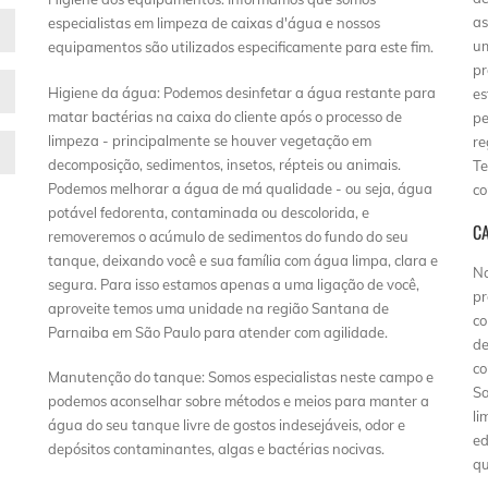
as
especialistas em limpeza de caixas d'água e nossos
um
equipamentos são utilizados especificamente para este fim.
pr
Higiene da água: Podemos desinfetar a água restante para
es
matar bactérias na caixa do cliente após o processo de
pe
limpeza - principalmente se houver vegetação em
re
decomposição, sedimentos, insetos, répteis ou animais.
Te
Podemos melhorar a água de má qualidade - ou seja, água
co
potável fedorenta, contaminada ou descolorida, e
C
removeremos o acúmulo de sedimentos do fundo do seu
tanque, deixando você e sua família com água limpa, clara e
Na
segura. Para isso estamos apenas a uma ligação de você,
pr
aproveite temos uma unidade na região Santana de
co
Parnaiba em São Paulo para atender com agilidade.
de
co
Manutenção do tanque: Somos especialistas neste campo e
Sa
podemos aconselhar sobre métodos e meios para manter a
li
água do seu tanque livre de gostos indesejáveis, odor e
ed
depósitos contaminantes, algas e bactérias nocivas.
qu