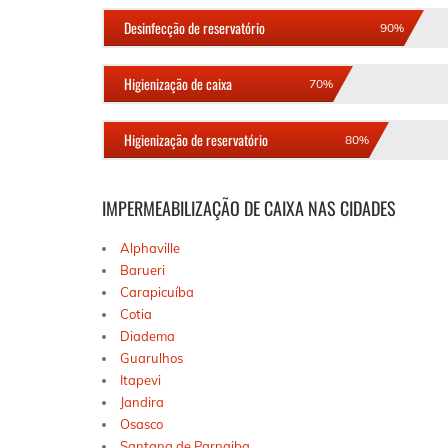
Desinfecção de reservatório
90%
Higienização de caixa
70%
Higienização de reservatório
80%
IMPERMEABILIZAÇÃO DE CAIXA NAS CIDADES
Alphaville
Barueri
Carapicuíba
Cotia
Diadema
Guarulhos
Itapevi
Jandira
Osasco
Santana de Parnaiba