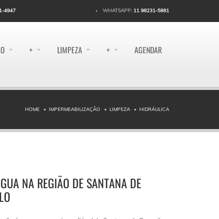
1-4947
WHATSAPP:
11 98231-5881
ÃO
+
LIMPEZA
+
AGENDAR
HOME
IMPERMEABILIZAÇÃO
LIMPEZA
HIDRÁULICA
ÁGUA NA REGIÃO DE SANTANA DE
LO