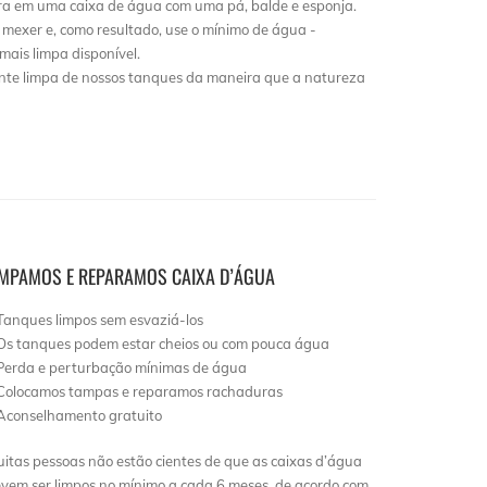
ra em uma caixa de água com uma pá, balde e esponja.
exer e, como resultado, use o mínimo de água -
ais limpa disponível.
te limpa de nossos tanques da maneira que a natureza
IMPAMOS E REPARAMOS CAIXA D’ÁGUA
Tanques limpos sem esvaziá-los
Os tanques podem estar cheios ou com pouca água
Perda e perturbação mínimas de água
Colocamos tampas e reparamos rachaduras
Aconselhamento gratuito
itas pessoas não estão cientes de que as caixas d’água
vem ser limpos no mínimo a cada 6 meses, de acordo com