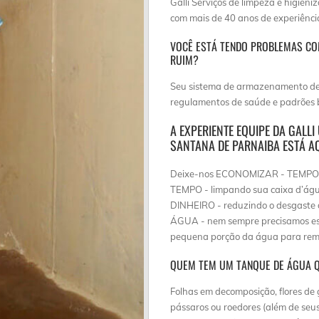
Galli Serviços de limpeza e higien
com mais de 40 anos de experiênci
VOCÊ ESTÁ TENDO PROBLEMAS CO
RUIM?
Seu sistema de armazenamento de 
regulamentos de saúde e padrões b
A EXPERIENTE EQUIPE DA GALL
SANTANA DE PARNAIBA ESTÁ AQ
Deixe-nos ECONOMIZAR - TEMPO
TEMPO - limpando sua caixa d’água
DINHEIRO - reduzindo o desgaste
ÁGUA - nem sempre precisamos esv
pequena porção da água para rem
QUEM TEM UM TANQUE DE ÁGUA Q
Folhas em decomposição, flores de g
pássaros ou roedores (além de seus