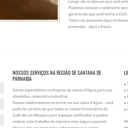
Longe vão os dias em que você ent
Podemos remover o sedimento sem m
garantindo que você tenha a H2O m
Todos nós queremos água lindamen
pretendia - clara e fresca.
NOSSOS SERVIÇOS NA REGIÃO DE SANTANA DE
L
PARNAIBA
• 
Somos especialistas na limpeza de caixas d'água para uso
• 
doméstico, comercial e industrial.
• 
Nossos colaboradores ao entrar na sua caixa d’água - você
• 
pode ter certeza de que todos os nossos funcionários da
• 
Galli são certificados para 'espaços confinados' e podem
Mu
realizar este trabalho da maneira mais segura possível.
de
Higiene dos equipamentos: Informamos que somos