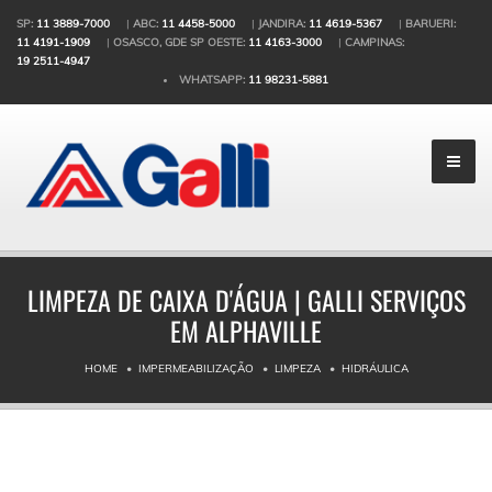
SP:
11 3889-7000
|
ABC:
11 4458-5000
|
JANDIRA:
11 4619-5367
|
BARUERI:
11 4191-1909
|
OSASCO, GDE SP OESTE:
11 4163-3000
|
CAMPINAS:
19 2511-4947
WHATSAPP:
11 98231-5881
LIMPEZA DE CAIXA D'ÁGUA | GALLI SERVIÇOS
EM ALPHAVILLE
HOME
IMPERMEABILIZAÇÃO
LIMPEZA
HIDRÁULICA